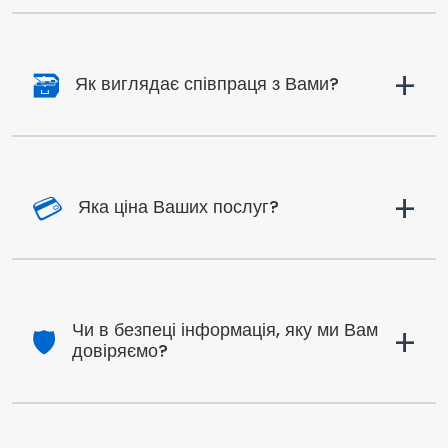
+
🗃️
Як виглядає співпраця з Вами?
+
💳
Яка ціна Ваших послуг?
+
Чи в безпеці інформація, яку ми Вам
🛡️
довіряємо?