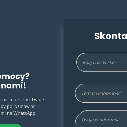
Skonta
pomocy?
 nami!
dzieć na każde Twoje
, aby porozmawiać
ami na WhatsApp.