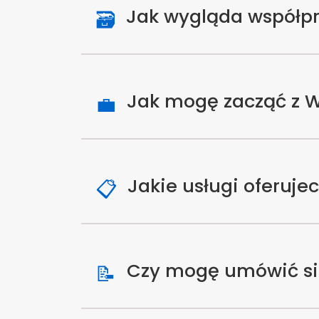
Jak wygląda współp
🗃️
Jak mogę zacząć z 
💼
Jakie usługi oferujec
📋
Czy mogę umówić si
📝