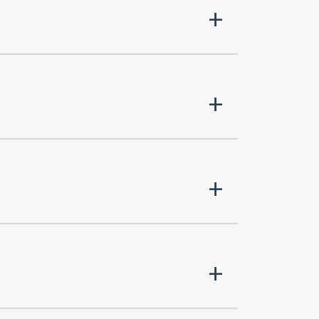
+
+
+
+