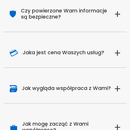
+
Czy powierzone Wam informacje
🛡️
są bezpieczne?
+
💳
Jaka jest cena Waszych usług?
+
🗃️
Jak wygląda współpraca z Wami?
+
Jak mogę zacząć z Wami
💼
współpracę?